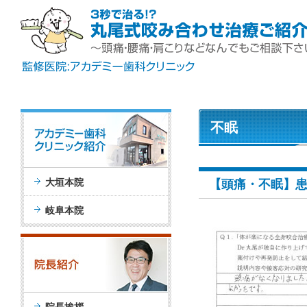
不眠
大垣本院
【頭痛・不眠】患
岐阜本院