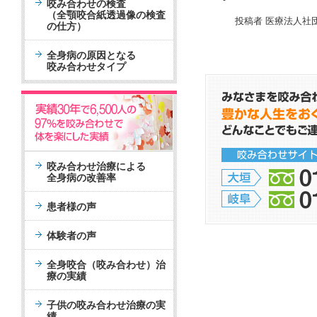
咬み合わせの検査
（全顎咬合紙透過像の検査
投稿者 医療法人社
の仕方）
全身病の原因となる
咬み合わせタイプ
咬み合わせ治療による
全身病の改善率
患者様の声
体験者の声
全身咬合（咬み合わせ）治
療の実績
子供の咬み合わせ治療の実
績