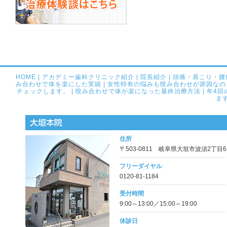
HOME
|
アカデミー歯科クリニック紹介
|
院長紹介
|
頭痛・肩こり・腰
み合わせで体を楽にした実績
|
女性特有の悩みも咬み合わせが原因なの
チェックします。
|
咬み合わせで体が楽になった最終治療方法
|
年4回
ま
住所
〒503-0811 岐阜県大垣市波須2丁目61
フリーダイヤル
0120-81-1184
受付時間
9:00～13:00／15:00～19:00
休診日