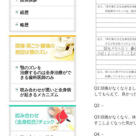
院長挨拶
経歴
略歴
顎のズレを
治療するのは全身治療がで
きる歯科医師のみ
Q1:頭痛がなくなりま
咬み合わせが悪いと全身病
してもらえて、良かっ
が起きるメカニズム
Q2:－
Q3:頭痛がなくなり、
すこしよくなった気が
Q4:－