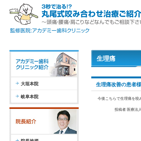
生理痛
大垣本院
生理痛改善の患者
岐阜本院
今後こちらで生理痛を咬
投稿者 医療法