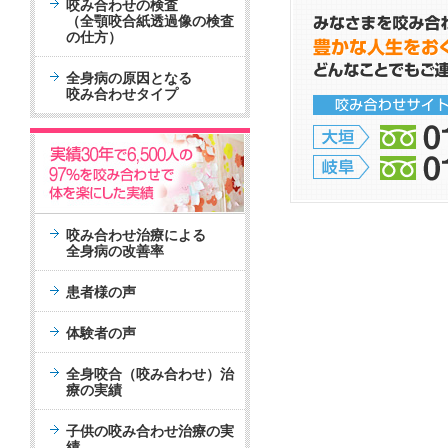
咬み合わせの検査
（全顎咬合紙透過像の検査
の仕方）
全身病の原因となる
咬み合わせタイプ
咬み合わせ治療による
全身病の改善率
患者様の声
体験者の声
全身咬合（咬み合わせ）治
療の実績
子供の咬み合わせ治療の実
績