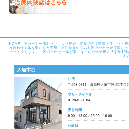
HOME
|
アカデミー歯科クリニック紹介
|
院長紹介
|
頭痛・肩こり・腰
み合わせで体を楽にした実績
|
女性特有の悩みも咬み合わせが原因なの
チェックします。
|
咬み合わせで体が楽になった最終治療方法
|
年4回
ま
住所
〒503-0811 岐阜県大垣市波須2丁目61
フリーダイヤル
0120-81-1184
受付時間
9:00～13:00／15:00～19:00
休診日