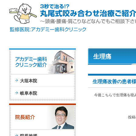
生理痛
大垣本院
生理痛改善の患者
岐阜本院
今後こちらで生理痛を咬
投稿