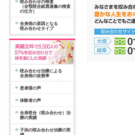
咬み合わせの検査
（全顎咬合紙透過像の検査
の仕方）
全身病の原因となる
咬み合わせタイプ
咬み合わせ治療による
全身病の改善率
患者様の声
体験者の声
全身咬合（咬み合わせ）治
療の実績
子供の咬み合わせ治療の実
績