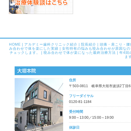
HOME
|
アカデミー歯科クリニック紹介
|
院長紹介
|
頭痛・肩こり・腰
み合わせで体を楽にした実績
|
女性特有の悩みも咬み合わせが原因なの
チェックします。
|
咬み合わせで体が楽になった最終治療方法
|
年4回
ま
住所
〒503-0811 岐阜県大垣市波須2丁目61
フリーダイヤル
0120-81-1184
受付時間
9:00～13:00／15:00～19:00
休診日